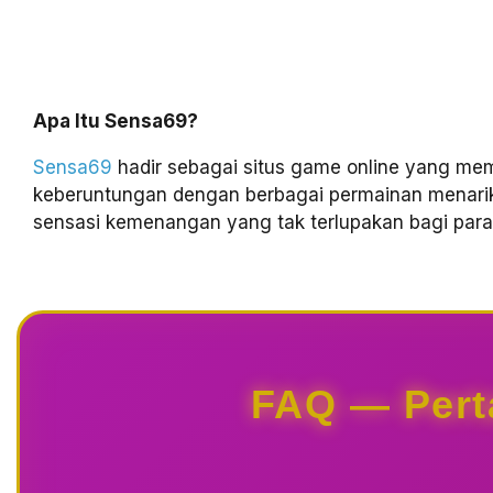
Apa Itu Sensa69?
Sensa69
hadir sebagai situs game online yang m
keberuntungan dengan berbagai permainan menari
sensasi kemenangan yang tak terlupakan bagi par
FAQ — Pert