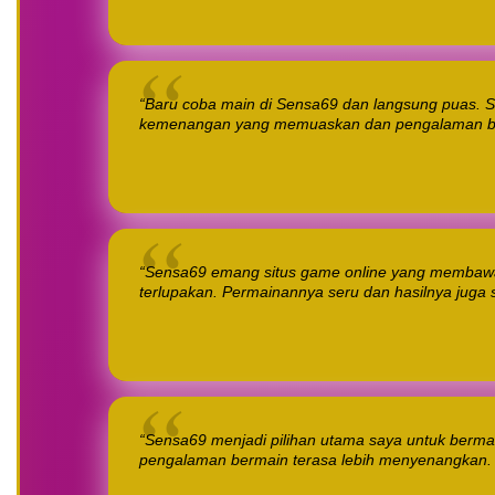
“Baru coba main di Sensa69 dan langsung puas. 
kemenangan yang memuaskan dan pengalaman berm
“Sensa69 emang situs game online yang membawa
terlupakan. Permainannya seru dan hasilnya juga
“Sensa69 menjadi pilihan utama saya untuk berm
pengalaman bermain terasa lebih menyenangkan. 