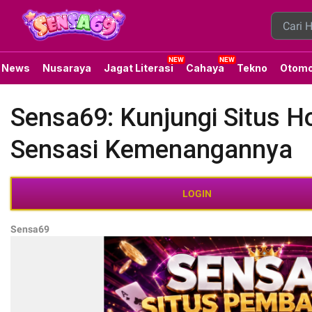
News
Nusaraya
Jagat Literasi
Cahaya
Tekno
Otomo
Sensa69: Kunjungi Situs 
Sensasi Kemenangannya
LOGIN
Sensa69