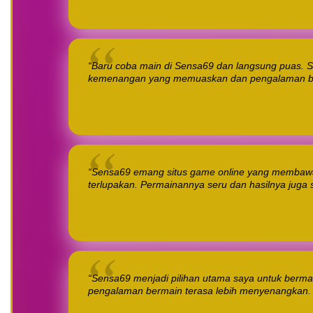
“Baru coba main di Sensa69 dan langsung puas. 
kemenangan yang memuaskan dan pengalaman berm
“Sensa69 emang situs game online yang membawa
terlupakan. Permainannya seru dan hasilnya juga
“Sensa69 menjadi pilihan utama saya untuk berm
pengalaman bermain terasa lebih menyenangkan. 