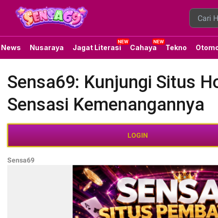
News
Nusaraya
Jagat Literasi
Cahaya
Tekno
Otomo
Sensa69: Kunjungi Situs 
Sensasi Kemenangannya
LOGIN
Sensa69