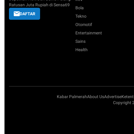
Ratusan Juta Rupiah di Sensa69
Bola
DAFTAR
Tekno
Otomotif
Entertainment
Sains
Health
Kabar Palmerah
About Us
Advertise
Keten
Copyright 