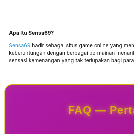
Apa Itu Sensa69?
Sensa69
hadir sebagai situs game online yang m
keberuntungan dengan berbagai permainan menari
sensasi kemenangan yang tak terlupakan bagi par
FAQ — Pert