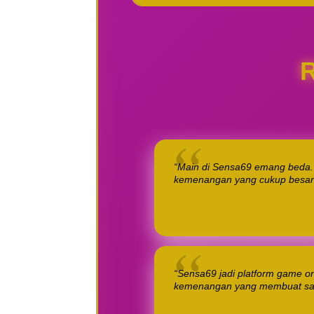
“Main di Sensa69 emang beda. 
kemenangan yang cukup besar d
“Sensa69 jadi platform game on
kemenangan yang membuat say