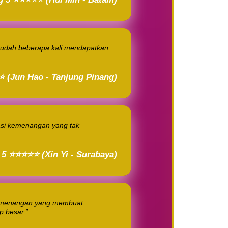
Sudah beberapa kali mendapatkan
 (Jun Hao - Tanjung Pinang)
asi kemenangan yang tak
 5 ⭐⭐⭐⭐⭐ (Xin Yi - Surabaya)
 kemenangan yang membuat
 besar.”