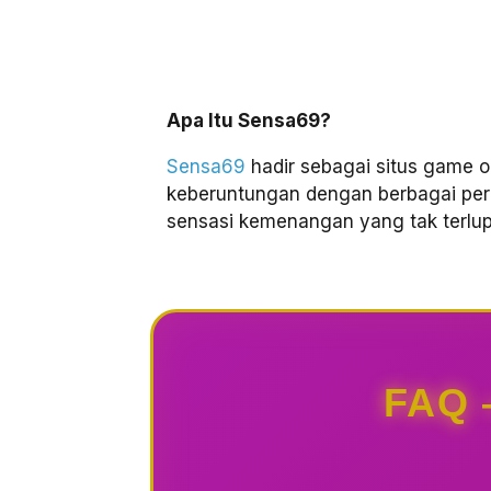
Apa Itu Sensa69?
Sensa69
hadir sebagai situs game
keberuntungan dengan berbagai pe
sensasi kemenangan yang tak terlu
FAQ 