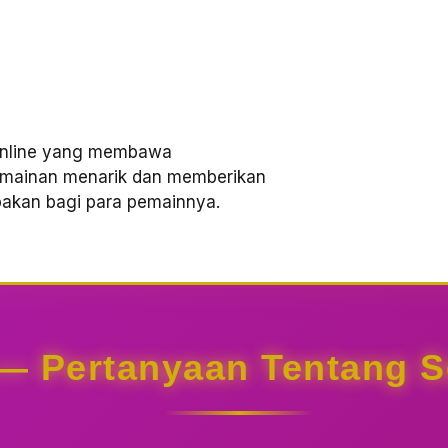
 online yang membawa
rmainan menarik dan memberikan
pakan bagi para pemainnya.
— Pertanyaan Tentang 