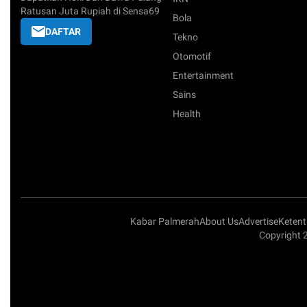
Ratusan Juta Rupiah di Sensa69
Bola
DAFTAR
Tekno
Otomotif
Entertainment
Sains
Health
Kabar Palmerah
About Us
Advertise
Keten
Copyright 