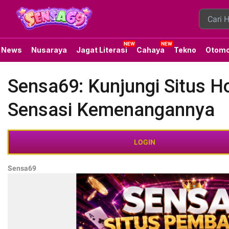
News
Nusaraya
Jagat Literasi
Cahaya
Tekno
Otomo
Sensa69: Kunjungi Situs 
Sensasi Kemenangannya
LOGIN
Sensa69